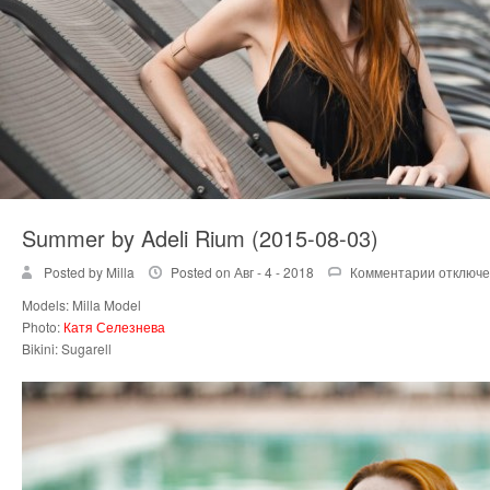
Summer by Adeli Rium (2015-08-03)
Posted by Milla
Posted on Авг - 4 - 2018
Комментарии
к
отключ
записи
Models: Milla Model
Summer
Photo:
Катя Селезнева
by
Bikini: Sugarell
Adeli
Rium
(2015-
08-
03)