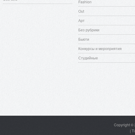
Fashion
Out
Арт
Без рубрики
Бьюти
Конкурсы и мероприятия
Студийные
Copyright ©
|
T