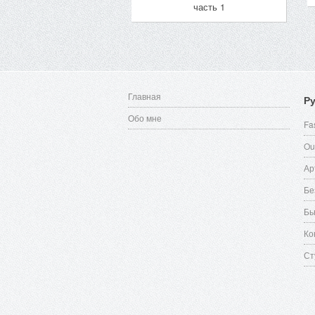
часть 1
Главная
Р
Обо мне
Fa
Ou
Ар
Бе
Бь
Ко
Ст