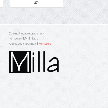
27)
Со мной можно связаться
по почте hi@mi11a.ru
или через страницу
ВКонтакте