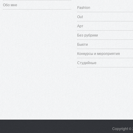
Обо мне
Fashion
Out
Арт
Без рубрики
Бьюти
Конкурсы и мероприятия
Студийные
Copyright ©