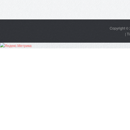
Copyright ©
|
T