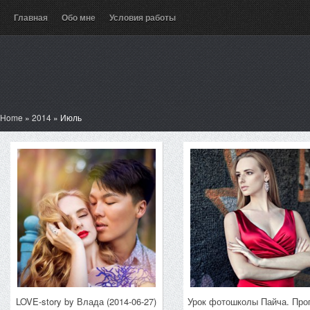
Главная
Обо мне
Условия работы
Home
»
2014
»
Июль
LOVE-story by Влада (2014-06-27)
Урок фотошколы Пайча. Про